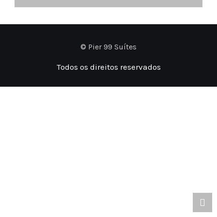
de
Post
© Pier 99 Suítes
Todos os direitos reservados
bet
cratosroyalbet güncel giriş
cratosroyalbet giriş
cratos