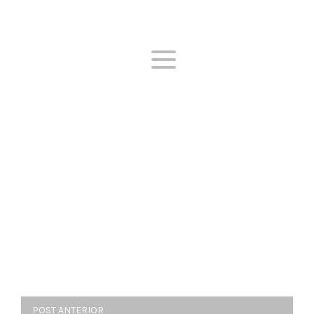
Skip
to
content
Home
Navegação
POST ANTERIOR